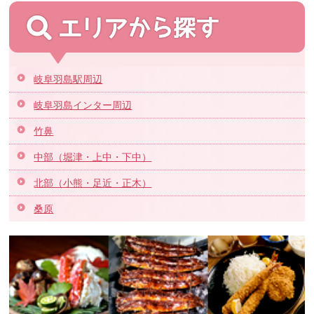
岐阜羽島駅周辺
岐阜羽島インター周辺
竹鼻
中部（堀津・上中・下中）
北部（小熊・足近・正木）
桑原