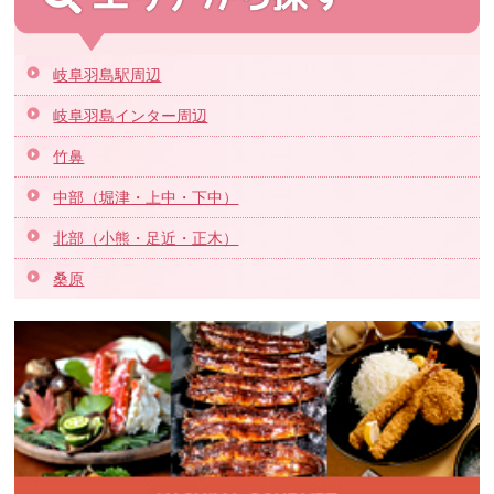
岐阜羽島駅周辺
岐阜羽島インター周辺
竹鼻
中部（堀津・上中・下中）
北部（小熊・足近・正木）
桑原