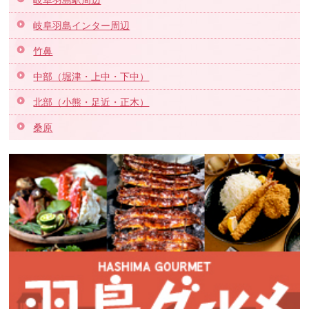
岐阜羽島駅周辺
岐阜羽島インター周辺
竹鼻
中部（堀津・上中・下中）
北部（小熊・足近・正木）
桑原