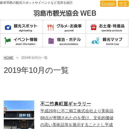
岐阜羽島の観光スポットやイベントなど見所を紹介
English
中文
HOME
> 2019年10月の一覧
2019年10月の一覧
不二竹鼻町屋ギャラリー
平成26年に不二精工株式会社より美術品
88点が寄贈されたのを受け、文化的価値
の高い美術品等を展示することとし平成