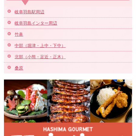
岐阜羽島駅周辺
岐阜羽島インター周辺
竹鼻
中部（堀津・上中・下中）
北部（小熊・足近・正木）
桑原