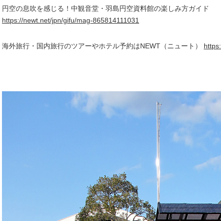
円空の息吹を感じる！中観音堂・羽島円空資料館の楽しみ方ガイド
https://newt.net/jpn/gifu/mag-865814111031
海外旅行・国内旅行のツアーやホテル予約はNEWT（ニュート）
https