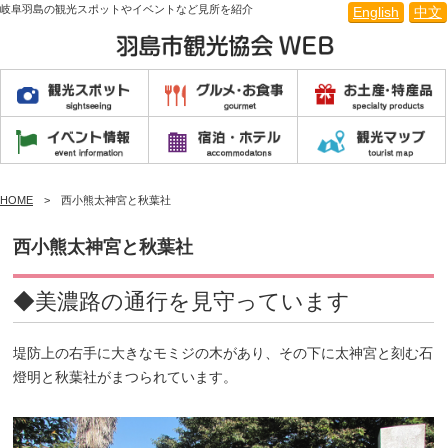
岐阜羽島の観光スポットやイベントなど見所を紹介
English
中文
HOME
西小熊太神宮と秋葉社
西小熊太神宮と秋葉社
◆美濃路の通行を見守っています
堤防上の右手に大きなモミジの木があり、その下に太神宮と刻む石
燈明と秋葉社がまつられています。