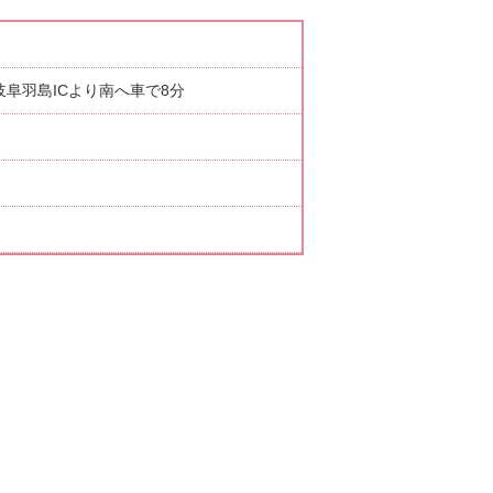
 岐阜羽島ICより南へ車で8分