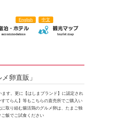
English
中文
ルメ卵直販」
います。更に【はしまブランド】に認定され
かすてらん】等もこちらの直売所でご購入い
化に取り組む腸活鶏のグルメ卵は、たまご独
けご飯でご試食ください