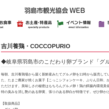
吉川養鶏・COCCOPURIO
◆岐阜県羽島市のこだわり卵ブランド「グ
毎朝、吉川養鶏場から届く新鮮産みたてグルメ卵を11時から販売して
た、たまご農家が焼くお菓子【こっこシフォンケーキ、ぷりん日和、
ただけます。美味しさの秘密はもちろんグルメ卵！鶏の餌腸内環境美
特の臭みを消し艶のある卵黄、張りのある卵白が特徴です。ぜひ卵か
【取扱商品】