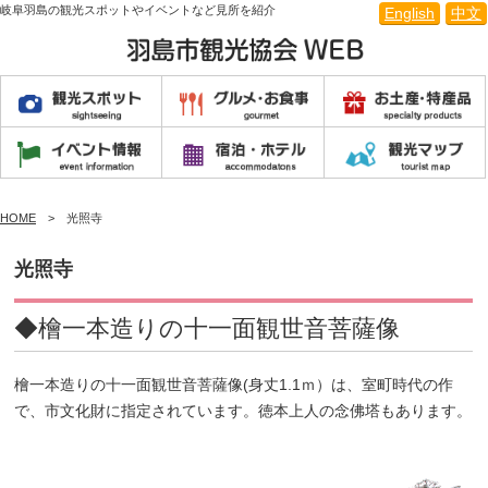
岐阜羽島の観光スポットやイベントなど見所を紹介
English
中文
HOME
光照寺
光照寺
◆檜一本造りの十一面観世音菩薩像
檜一本造りの十一面観世音菩薩像(身丈1.1ｍ）は、室町時代の作
で、市文化財に指定されています。徳本上人の念佛塔もあります。