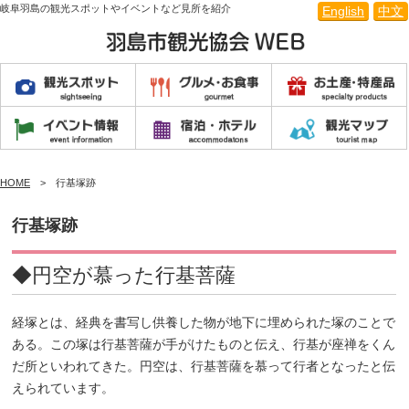
岐阜羽島の観光スポットやイベントなど見所を紹介
English
中文
HOME
行基塚跡
行基塚跡
◆円空が慕った行基菩薩
経塚とは、経典を書写し供養した物が地下に埋められた塚のことで
ある。この塚は行基菩薩が手がけたものと伝え、行基が座禅をくん
だ所といわれてきた。円空は、行基菩薩を慕って行者となったと伝
えられています。