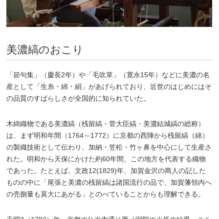
美濃縞のおこり
「節句集」（慶長2年）や「毛吹草」（寛永15年）などに美濃の名
産として「生糸・綿・絹」があげられており、近世のはじめにはそ
の品質のすばらしさが全国的に知られていた。
木綿織物である美濃縞（桟留縞・菅大臣縞・美濃結城縞の総称）
は、まず明和年間（1764～1772）に京都の西陣から桟留縞（綿）
の製織技術として伝わり、加納・笠松・竹ヶ鼻を中心にして生産さ
れた。明和から天保にかけた約60年間、この地方を代表する織物
であった。たとえば、文政12(1829)年、加賀金沢の商人の記した
ものの中に「尾張と美濃の桟留縞は諸国流行の品で、加賀藩領内へ
の売捌量も莫大にあがる」とのべていることからも理解できる。