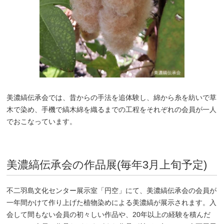
美濃縞伝承会では、昔からの手法を追体験し、綿から糸を紡いで草
木で染め、手機で縞木綿を織るまでの工程をそれぞれの会員が一人
でおこなっています。
美濃縞伝承会の作品展(毎年3月上旬予定)
不二羽島文化センター展示室「円空」にて、美濃縞伝承会の会員が
一年間かけて作り上げた植物染めによる美濃縞が展示されます。入
会して間もない会員の初々しい作品や、20年以上の経験を積んだ