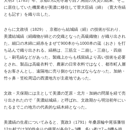
天明3（1783）年、京都の仏光寺通り西ノ洞院の火災の結果、そこ
に居住していた機業者が美濃に移住して菅大臣縞（綿）（寛大寺縞
とも記す）を織り出した。
さらに文政頃（1829）、京都から結城縞（絹）の技術が伝わり、
美濃結城縞（絹織物が綿との交織となった高級織物）が織り出され
た。細口の木綿に絹糸をまぜて900本から1000本の筬（おさ）を打
ち込んで織り出される。縞柄は、三筋立・二崩し・三崩し・四崩
し・刷毛縞などがあった。製織上からも桟留縞より高い技術を必要
とされ、製品は高級衣料で、農家の日常衣料ではなく、都市町人層
をお客さんとし、遠隔地に売り捌かなければならなかった。加納・
竹ヶ鼻・笠松周辺の西濃地方が主産地であった。
文政・天保期には主として美濃の芝原・北方・加納の問屋を経て売
り出されたので「美濃結城縞」と呼ばれ、文政期から明治初年にい
たるまでこの地方の代表的な縞木綿となった。
美濃縞の生産についてみると、寛政3（1791）年桑原輪中尾張藩領
12か村では300件余りの織屋が各自2～3機、多い者は7～8機を持