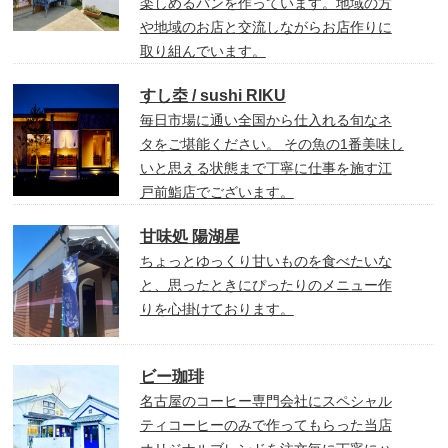
楽しめるパンを作っています。地域の方
や地域のお店と交流しながらお店作りに
取り組んでいます。
すし坴 / sushi RIKU
毎日市場に通い全国から仕入れる旬なネ
タをご堪能ください。 その魚の1番美味し
いと思える状態まで丁寧に仕事を施す江
戸前鮨店でございます。
甘味処 陽湖星
ちょっとゆっくり甘いものを食べたいな
と、思ったときにぴったりのメニュー作
りを心掛けております。
ビー珈琲
名古屋のコーヒー専門会社にスペシャル
ティコーヒーのみで作ってもらった当店