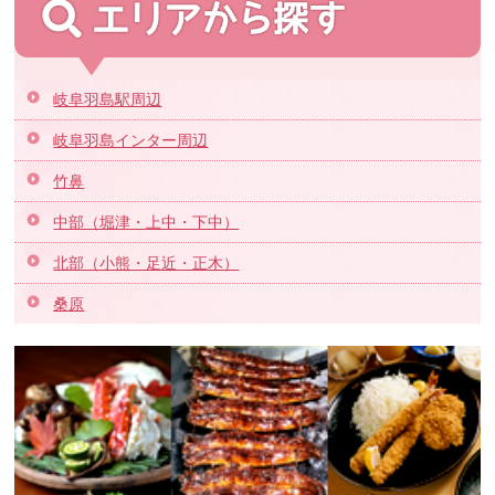
岐阜羽島駅周辺
岐阜羽島インター周辺
竹鼻
中部（堀津・上中・下中）
北部（小熊・足近・正木）
桑原