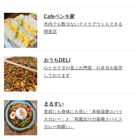
Cafeペンキ家
市内でも数少ないテイクアウトもできる
喫茶店
おうちDELI
心とカラダが喜ぶお惣菜、お弁当を販売
しております
まるすい
美容にも身体にも良い「本格薬膳スパイ
スカレー」と「和風出汁の薬膳スパイス
カレー肉吸い」