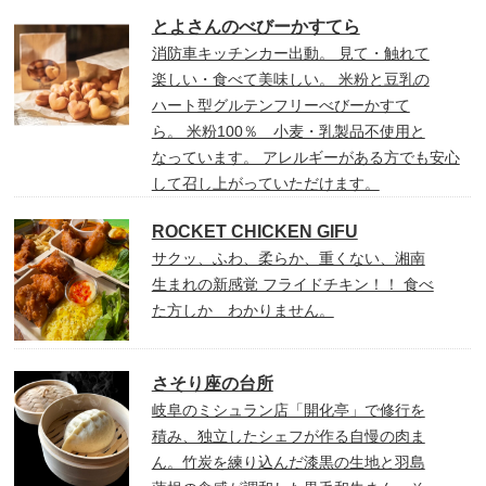
とよさんのべびーかすてら
消防車キッチンカー出動。 見て・触れて
楽しい・食べて美味しい。 米粉と豆乳の
ハート型グルテンフリーべびーかすて
ら。 米粉100％ 小麦・乳製品不使用と
なっています。 アレルギーがある方でも安心
して召し上がっていただけます。
ROCKET CHICKEN GIFU
サクッ、ふわ、柔らか、重くない、湘南
生まれの新感覚 フライドチキン！！ 食べ
た方しか わかりません。
さそり座の台所
岐阜のミシュラン店「開化亭」で修行を
積み、独立したシェフが作る自慢の肉ま
ん。竹炭を練り込んだ漆黒の生地と羽島