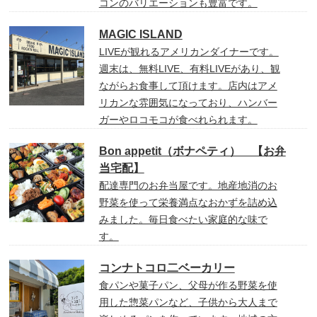
コンのバリエーションも豊富です。
MAGIC ISLAND
LIVEが観れるアメリカンダイナーです。
週末は、無料LIVE、有料LIVEがあり、観
ながらお食事して頂けます。店内はアメ
リカンな雰囲気になっており、ハンバー
ガーやロコモコが食べれられます。
Bon appetit（ボナペティ） 【お弁
当宅配】
配達専門のお弁当屋です。地産地消のお
野菜を使って栄養満点なおかずを詰め込
みました。毎日食べたい家庭的な味で
す。
コンナトコロ二ベーカリー
食パンや菓子パン、父母が作る野菜を使
用した惣菜パンなど、子供から大人まで