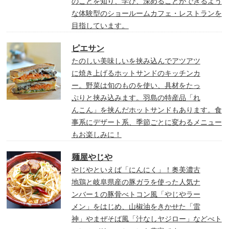
のことを知り、学び、深めることができるよう
な体験型のショールームカフェ・レストランを
目指しています。
ピエサン
たのしい美味しいを挟み込んでアツアツ
に焼き上げるホットサンドのキッチンカ
ー。野菜は旬のものを使い、具材をたっ
ぷりと挟み込みます。羽島の特産品「れ
んこん」を挟んだホットサンドもあります。食
事系にデザート系、季節ごとに変わるメニュー
もお楽しみに！
麺屋やじや
やじやといえば「にんにく」！奥美濃古
地鶏と岐阜県産の豚ガラを使った人気ナ
ンバー１の豚骨べトコン風「やじやラー
メン」をはじめ、山椒油をきかせた「雷
神」やまぜそば風「汁なしヤジロー」などべト