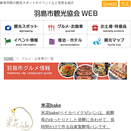
岐阜羽島の観光スポットやイベントなど見所を紹介
English
中文
HOME
> グルメ・お食事の一覧
米花bake
米花bake(ベイカベイク)のパンは、糀酵
母のゆったりとした発酵に合わせて、長
時間かけて作る自家製酵母パンです。