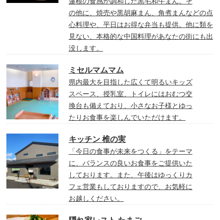
蓮根の食感が調和した黒毛和牛まん。そ
の他に、焼売や黒胡麻まん、角煮まんなどの点
心料理や、平日はお得な弁当も提供。他に類を
見ない、本格的な中国料理があなたの街にも出
没します。
ミセルマムマム
県内最大を目指した広くて明るいキッズ
スペース、授乳室、トイレにはおむつ交
換台も備えており、小さなお子様とゆっ
たりお食事を楽しんでいただけます。
キッチン 椎の実
「今日の食事が未来をつくる」をテーマ
に、バランスの良いお食事をご提供いた
しております。また、午後はゆっくりカ
フェ営業もしておりますので、お気軽に
お越しください。