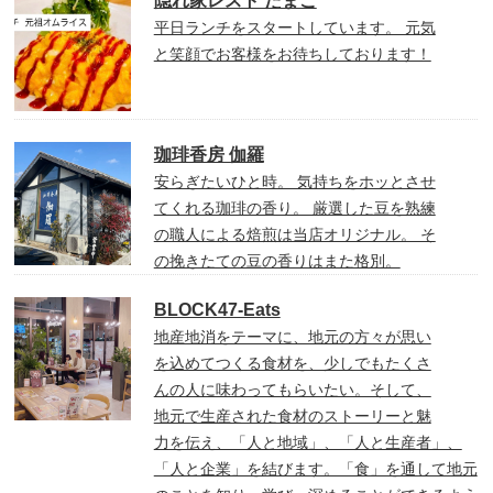
隠れ家レスト たまご
平日ランチをスタートしています。 元気
と笑顔でお客様をお待ちしております！
珈琲香房 伽羅
安らぎたいひと時。 気持ちをホッとさせ
てくれる珈琲の香り。 厳選した豆を熟練
の職人による焙煎は当店オリジナル。 そ
の挽きたての豆の香りはまた格別。
BLOCK47‐Eats
地産地消をテーマに、地元の方々が思い
を込めてつくる食材を、少しでもたくさ
んの人に味わってもらいたい。そして、
地元で生産された食材のストーリーと魅
力を伝え、「人と地域」、「人と生産者」、
「人と企業」を結びます。「食」を通して地元