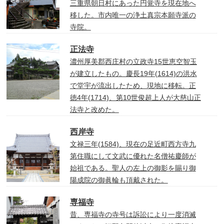
三重県朝日村にあった円覚寺を現在地へ
移した。市内唯一の浄土真宗本願寺派の
寺院。
正法寺
濃州厚美郡西庄村の立政寺15世恵空智玉
が建立したもの。慶長19年(1614)の洪水
で堂宇が流出したため、現地に移転。正
徳4年(1714)、第10世俊超上人が大慈山正
法寺と改めた。
西岸寺
文禄三年(1584)、現在の足近町西方寺九
第住職にして文武に優れた名僧祐慶師が
始祖である。聖人の左上の御影を賜り御
陽成院の御眞輪も頂戴された。
専福寺
昔、専福寺の寺号は訴訟により一度消滅