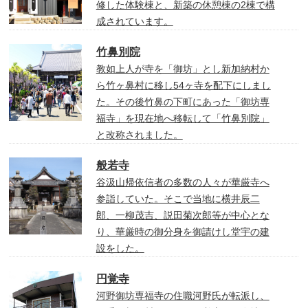
修した体験棟と、新築の休憩棟の2棟で構
成されています。
竹鼻別院
教如上人が寺を「御坊」とし新加納村か
ら竹ヶ鼻村に移し54ヶ寺を配下にしまし
た。その後竹鼻の下町にあった「御坊専
福寺」を現在地へ移転して「竹鼻別院」
と改称されました。
般若寺
谷汲山帰依信者の多数の人々が華厳寺へ
参詣していた。そこで当地に横井辰二
郎、一柳茂吉、説田菊次郎等が中心とな
り、華厳時の御分身を御請けし堂宇の建
設をした。
円覚寺
河野御坊専福寺の住職河野氏が転派し、