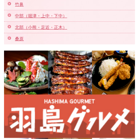
竹鼻
中部（堀津・上中・下中）
北部（小熊・足近・正木）
桑原