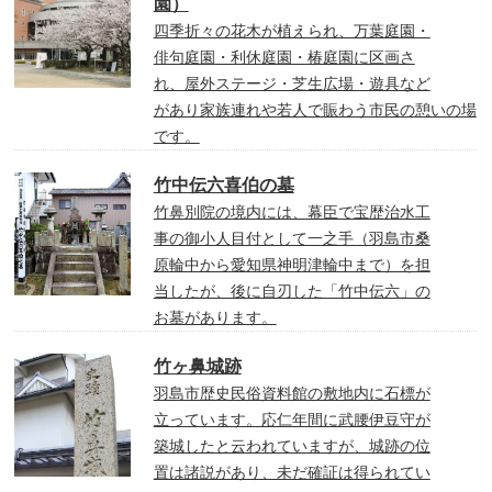
園）
四季折々の花木が植えられ、万葉庭園・
俳句庭園・利休庭園・椿庭園に区画さ
れ、屋外ステージ・芝生広場・遊具など
があり家族連れや若人で賑わう市民の憩いの場
です。
竹中伝六喜伯の墓
竹鼻別院の境内には、幕臣で宝歴治水工
事の御小人目付として一之手（羽島市桑
原輪中から愛知県神明津輪中まで）を担
当したが、後に自刃した「竹中伝六」の
お墓があります。
竹ヶ鼻城跡
羽島市歴史民俗資料館の敷地内に石標が
立っています。応仁年間に武腰伊豆守が
築城したと云われていますが、城跡の位
置は諸説があり、未だ確証は得られてい