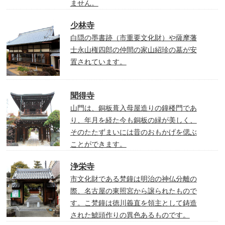
ません。
少林寺
白隠の墨書跡（市重要文化財）や薩摩藩
士永山権四郎の仲間の家山紹珍の墓が安
置されています。
聞得寺
山門は、銅板葺入母屋造りの鐘楼門であ
り、年月を経た今も銅板の緑が美しく、
そのたたずまいには昔のおもかげを偲ぶ
ことができます。
浄栄寺
市文化財である梵鐘は明治の神仏分離の
際、名古屋の東照宮から譲られたもので
す。こ梵鐘は徳川義直を領主として鋳造
された鯱頭作りの異色あるものです。