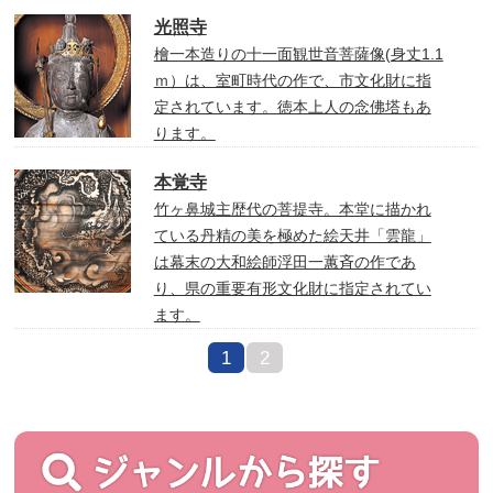
光照寺
檜一本造りの十一面観世音菩薩像(身丈1.1
ｍ）は、室町時代の作で、市文化財に指
定されています。徳本上人の念佛塔もあ
ります。
本覚寺
竹ヶ鼻城主歴代の菩提寺。本堂に描かれ
ている丹精の美を極めた絵天井「雲龍」
は幕末の大和絵師浮田一蕙斉の作であ
り、県の重要有形文化財に指定されてい
ます。
1
2