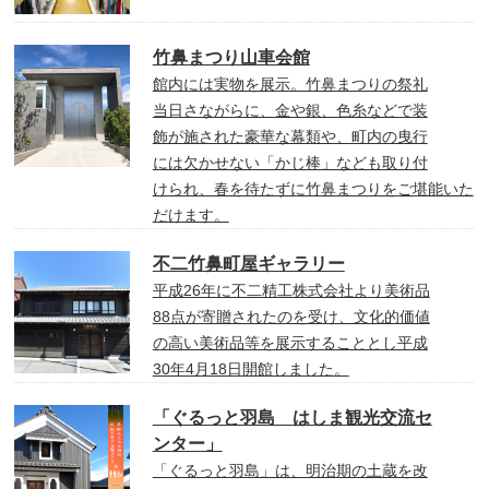
竹鼻まつり山車会館
館内には実物を展示。竹鼻まつりの祭礼
当日さながらに、金や銀、色糸などで装
飾が施された豪華な幕類や、町内の曳行
には欠かせない「かじ棒」なども取り付
けられ、春を待たずに竹鼻まつりをご堪能いた
だけます。
不二竹鼻町屋ギャラリー
平成26年に不二精工株式会社より美術品
88点が寄贈されたのを受け、文化的価値
の高い美術品等を展示することとし平成
30年4月18日開館しました。
「ぐるっと羽島 はしま観光交流セ
ンター」
「ぐるっと羽島」は、明治期の土蔵を改