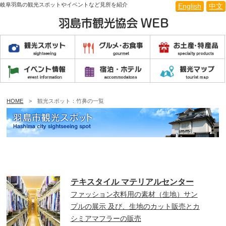
岐阜羽島の観光スポットやイベントなど見所を紹介
English
中文
HOME
> 観光スポット：竹鼻の一覧
テキスタイル マテリアルセンター
ファッション衣料用の素材（生地）サン
プルの展示 及び、生地のカット販売とカ
シミアマフラーの販売