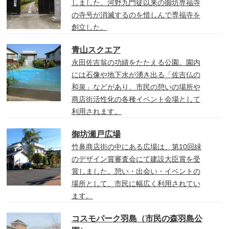
しました。河野九門徒以来の御坊専福寺
の寺号が消滅するのを惜しんで専福寺を
創立した。
青山スクエア
永田佐吉翁の功績をたたえる公園。園内
には石像や地下水が湧き出る「佐吉仏の
和泉」などがあり、市民の憩いの場所や
商店街活性化の各種イベント会場として
利用されます。
御坊瀬戸広場
竹鼻商店街の中にある広場は、第10回緑
のデザイン賞審査会にて建設大臣賞を受
賞しました。憩い・出会い・イベントの
場所として、市民に幅広く利用されてい
ます。
コスモパーク羽島（市民の森羽島公